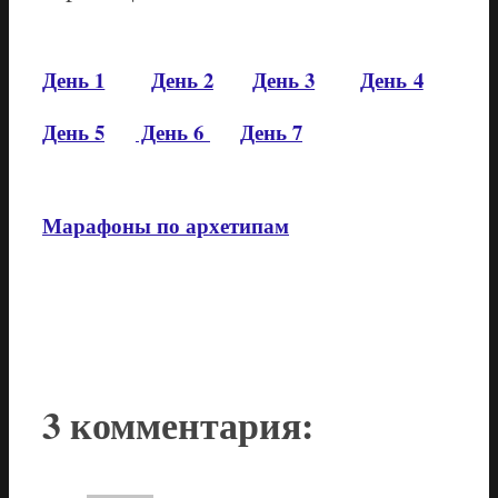
День 1
День 2
День 3
День 4
День 5
День 6
День 7
Марафоны по архетипам
3 комментария: