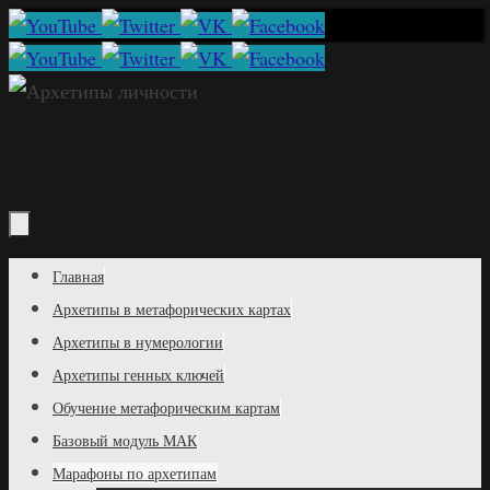
Перейти
к
содержимому
Перейти
Главная
к
Архетипы в метафорических картах
содержимому
Архетипы в нумерологии
Архетипы генных ключей
Обучение метафорическим картам
Базовый модуль МАК
Марафоны по архетипам